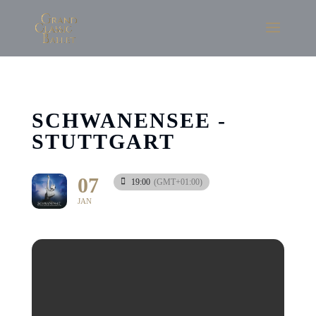
SCHWANENSEE -
STUTTGART
07
19:00
(GMT+01:00)
JAN