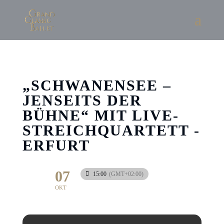
„SCHWANENSEE –
JENSEITS DER
BÜHNE“ MIT LIVE-
STREICHQUARTETT -
ERFURT
07
15:00
(GMT+02:00)
OKT