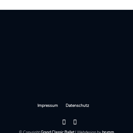
Impressum
Datenschutz
© Copyright
Grand Classic Ballet
I Webdesign by
brumm