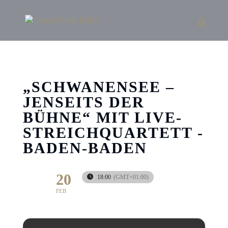
„SCHWANENSEE –
JENSEITS DER
BÜHNE“ MIT LIVE-
STREICHQUARTETT -
BADEN-BADEN
20
18:00
(GMT+01:00)
FEB