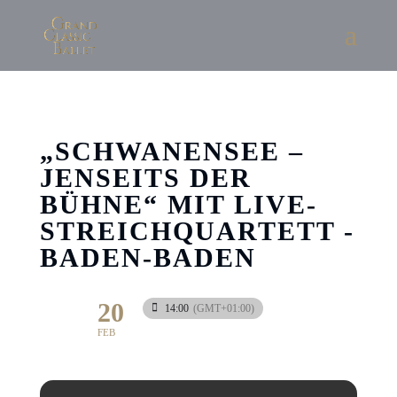
„SCHWANENSEE –
JENSEITS DER
BÜHNE“ MIT LIVE-
STREICHQUARTETT -
BADEN-BADEN
20
14:00
(GMT+01:00)
FEB