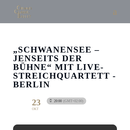
„SCHWANENSEE –
JENSEITS DER
BÜHNE“ MIT LIVE-
STREICHQUARTETT -
BERLIN
23
20:00
(GMT+02:00)
OKT