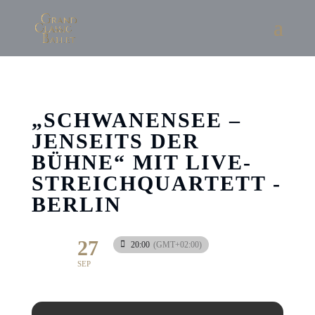
„SCHWANENSEE –
JENSEITS DER
BÜHNE“ MIT LIVE-
STREICHQUARTETT -
BERLIN
27
20:00
(GMT+02:00)
SEP