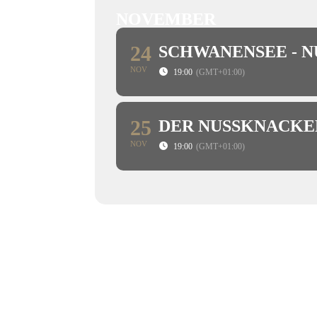
NOVEMBER
24
SCHWANENSEE - 
NOV
19:00
(GMT+01:00)
25
DER NUSSKNACKE
NOV
19:00
(GMT+01:00)